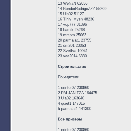
13 WeNaN 62056
14 BenderRodrigeZZZ 55209
15 Ula02 51127
16 Tihiy_Mysh 48236
17 vop777 31396
18 barnik 25268
19 mrspm 25063
20 parmalat1 23755
21 dm201 23053
22 SvetIva 10941
23 vaa2014 6339
Строительство
Победители
1 erinter07 230860
2 PALJANITZA 164475
3 Ula02 163640
4 quiet1 147015
5 parmalat1 141300
Все призеры
1 erinter07 230860