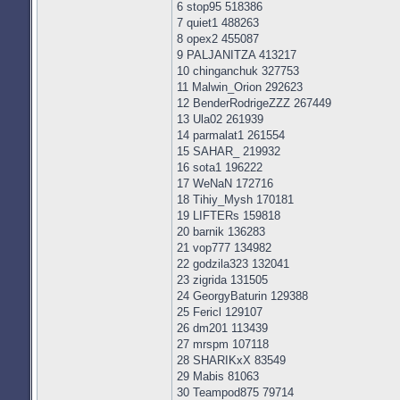
6 stop95 518386
7 quiet1 488263
8 opex2 455087
9 PALJANITZA 413217
10 chinganchuk 327753
11 Malwin_Orion 292623
12 BenderRodrigeZZZ 267449
13 Ula02 261939
14 parmalat1 261554
15 SAHAR_ 219932
16 sota1 196222
17 WeNaN 172716
18 Tihiy_Mysh 170181
19 LIFTERs 159818
20 barnik 136283
21 vop777 134982
22 godzila323 132041
23 zigrida 131505
24 GeorgyBaturin 129388
25 Fericl 129107
26 dm201 113439
27 mrspm 107118
28 SHARIKxX 83549
29 Mabis 81063
30 Teampod875 79714