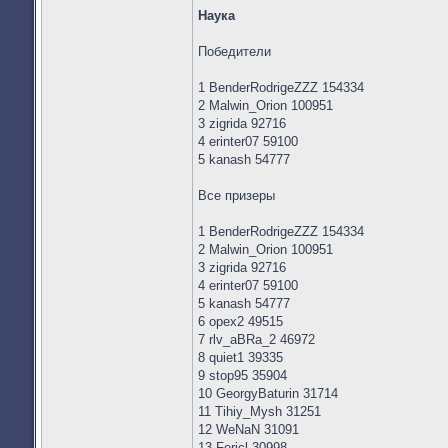
Наука
Победители
1 BenderRodrigeZZZ 154334
2 Malwin_Orion 100951
3 zigrida 92716
4 erinter07 59100
5 kanash 54777
Все призеры
1 BenderRodrigeZZZ 154334
2 Malwin_Orion 100951
3 zigrida 92716
4 erinter07 59100
5 kanash 54777
6 opex2 49515
7 rlv_aBRa_2 46972
8 quiet1 39335
9 stop95 35904
10 GeorgyBaturin 31714
11 Tihiy_Mysh 31251
12 WeNaN 31091
13 Fericl 30998