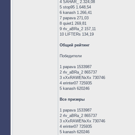
4 SAHAR_ 2.324,08
5 stop95 1.648,54
6 kanash 1.266,41
7 papava 271,03
8 quiet1 269,81
9 rlv_aBRa_2 157,11
10 LIFTERs 134,19
Общий рейтинг
Победители
1 papava 1533987
2 rlv_aBRa_2 865737
3 xXxRAWENxXx 730746
4 erinter07 725935
5 kanash 620246
Все призеры
1 papava 1533987
2 rlv_aBRa_2 865737
3 xXxRAWENxXx 730746
4 erinter07 725935
5 kanash 620246