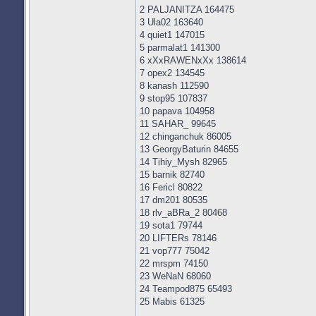
2 PALJANITZA 164475
3 Ula02 163640
4 quiet1 147015
5 parmalat1 141300
6 xXxRAWENxXx 138614
7 opex2 134545
8 kanash 112590
9 stop95 107837
10 papava 104958
11 SAHAR_ 99645
12 chinganchuk 86005
13 GeorgyBaturin 84655
14 Tihiy_Mysh 82965
15 barnik 82740
16 Fericl 80822
17 dm201 80535
18 rlv_aBRa_2 80468
19 sota1 79744
20 LIFTERs 78146
21 vop777 75042
22 mrspm 74150
23 WeNaN 68060
24 Teampod875 65493
25 Mabis 61325