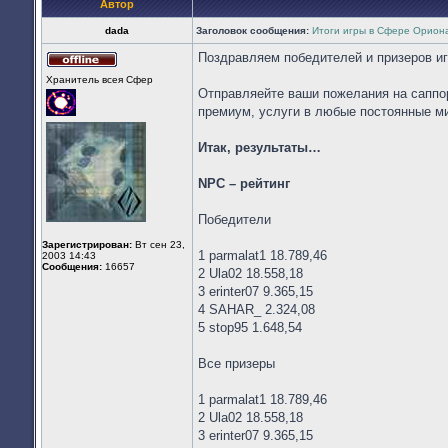
Автор
dada
Заголовок сообщения:
Итоги игры в Сфере Ориона
Поздравляем победителей и призеров и
Не
Хранитель всея Cфер
в
Отправляейте ваши пожелания на саппор
сети
премиум, услуги в любые постоянные м
Итак, результаты…
NPC – рейтинг
Победители
Зарегистрирован:
Вт сен 23,
1 parmalat1 18.789,46
2003 14:43
Сообщения:
16657
2 Ula02 18.558,18
3 erinter07 9.365,15
4 SAHAR_ 2.324,08
5 stop95 1.648,54
Все призеры
1 parmalat1 18.789,46
2 Ula02 18.558,18
3 erinter07 9.365,15