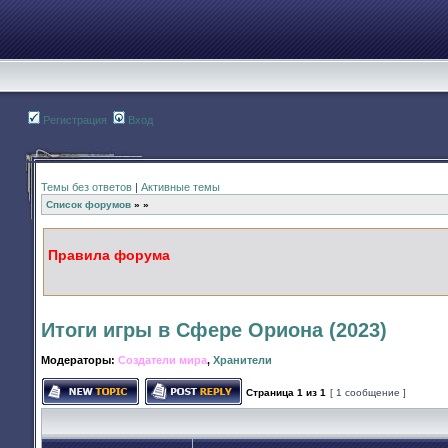
Регистрация
Вход
Темы без ответов
|
Активные темы
Список форумов
»
»
Правила форума
Итоги игры в Сфере Ориона (2023)
Модераторы:
Создатели мира
,
Хранители
Страница
1
из
1
[ 1 сообщение ]
Начать новую тему
Ответить на тему