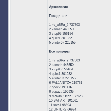
Археология
Победители
1 rlv_aBRa_2 737503
2 kanash 446550
3 stop95 356184
4 quiet1 301032
5 erinter07 223155
Все призеры
1 rlv_aBRa_2 737503
2 kanash 446550
3 stop95 356184
4 quiet1 301032
5 erinter07 223155
6 PALJANITZA 219751
7 opex2 191416
8 papava 190935
9 Malwin_Orion 138923
10 SAHAR_ 101061
11 sota1 98394
12 LIFTERs 66994