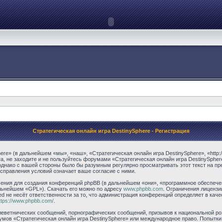
Стратегическая онлайн игра DestinySphere - Регистрация
e» (в дальнейшем «мы», «наш», «Стратегическая онлайн игра DestinySphere», «http://w
, не заходите и не пользуйтесь форумами «Стратегическая онлайн игра DestinySpher
однако с вашей стороны было бы разумным регулярно просматривать этот текст на пр
исправления условий означает ваше согласие с ними.
ния для создания конференций phpBB (в дальнейшем «они», «программное обеспечени
альнейшем «GPL»). Скачать его можно по адресу
www.phpbb.com
. Ограничения лицензи
ed не несёт ответственности за то, что администрация конференций определяет в каче
ttps://www.phpbb.com/
.
еветнических сообщений, порнографических сообщений, призывов к национальной ро
румов «Стратегическая онлайн игра DestinySphere» или международное право. Попытк