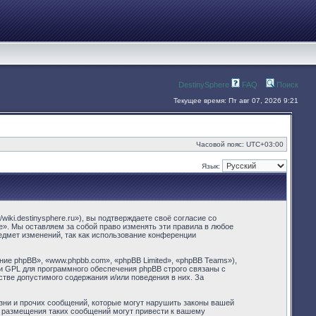
DestinySphere
FAQ
Поиск
Текущее время: Пт авг 07, 2026 9:21
Часовой пояс:
UTC+03:00
Язык:
iki.destinysphere.ru»), вы подтверждаете своё согласие со
e». Мы оставляем за собой право изменять эти правила в любое
едмет изменений, так как использование конференции
е phpBB», «www.phpbb.com», «phpBB Limited», «phpBB Teams»),
и GPL для программного обеспечения phpBB строго связаны с
стве допустимого содержания и/или поведения в них. За
зни и прочих сообщений, которые могут нарушить законы вашей
и размещения таких сообщений могут привести к вашему