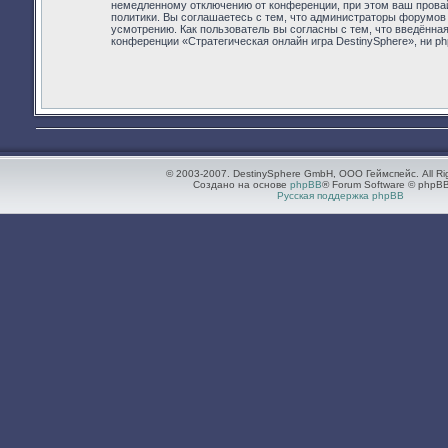
немедленному отключению от конференции, при этом ваш провай
политики. Вы соглашаетесь с тем, что администраторы форумов 
усмотрению. Как пользователь вы согласны с тем, что введённа
конференции «Стратегическая онлайн игра DestinySphere», ни ph
© 2003-2007. DestinySphere GmbH, ООО Геймспейс. All Ri
Создано на основе
phpBB
® Forum Software © phpBB
Русская поддержка phpBB