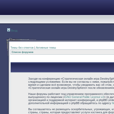
Вход
Темы без ответов
|
Активные темы
Список форумов
Заходя на конференцию «Стратегическая онлайн игра DestinySpher
следующими условиями. Если вы не согласны с ними, пожалуйста
время и сделаем всё возможное, чтобы уведомить вас об этом, 
«Стратегическая онлайн игра DestinySphere» после обновления/
Наши форумы работают под управлением программного обеспече
выпущенного по лицензии «
GNU General Public License v2
» (в д
организацией и поддержкой интернет-конференций, и phpBB Limit
дополнительной информацией о phpBB обращайтесь по адресу
h
Вы соглашаетесь не размещать оскорбительных, угрожающих, кл
страны, страны, которая предоставляет услуги хостинга для фо