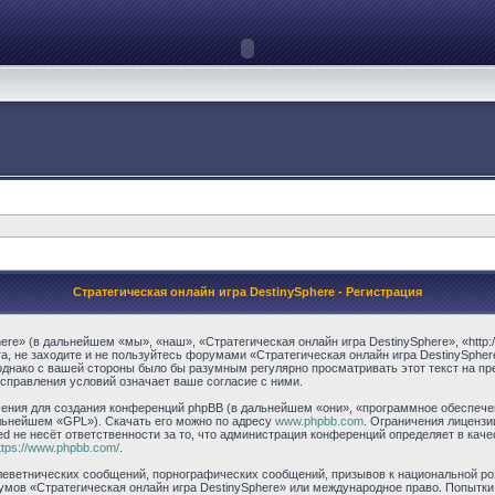
Стратегическая онлайн игра DestinySphere - Регистрация
e» (в дальнейшем «мы», «наш», «Стратегическая онлайн игра DestinySphere», «http://w
, не заходите и не пользуйтесь форумами «Стратегическая онлайн игра DestinySpher
однако с вашей стороны было бы разумным регулярно просматривать этот текст на пр
исправления условий означает ваше согласие с ними.
ния для создания конференций phpBB (в дальнейшем «они», «программное обеспечени
альнейшем «GPL»). Скачать его можно по адресу
www.phpbb.com
. Ограничения лицензи
ed не несёт ответственности за то, что администрация конференций определяет в каче
ttps://www.phpbb.com/
.
еветнических сообщений, порнографических сообщений, призывов к национальной ро
румов «Стратегическая онлайн игра DestinySphere» или международное право. Попытк