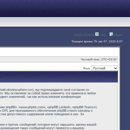
DestinySphere
FAQ
Поиск
Текущее время: Пт авг 07, 2026 8:07
Часовой пояс:
UTC+03:00
Язык:
iki.destinysphere.ru»), вы подтверждаете своё согласие со
e». Мы оставляем за собой право изменять эти правила в любое
едмет изменений, так как использование конференции
е phpBB», «www.phpbb.com», «phpBB Limited», «phpBB Teams»),
и GPL для программного обеспечения phpBB строго связаны с
стве допустимого содержания и/или поведения в них. За
зни и прочих сообщений, которые могут нарушить законы вашей
и размещения таких сообщений могут привести к вашему