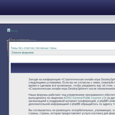
Вход
Темы без ответов
|
Активные темы
Список форумов
Заходя на конференцию «Стратегическая онлайн игра DestinySpher
следующими условиями. Если вы не согласны с ними, пожалуйста
время и сделаем всё возможное, чтобы уведомить вас об этом, 
«Стратегическая онлайн игра DestinySphere» после обновления/
Наши форумы работают под управлением программного обеспече
выпущенного по лицензии «
GNU General Public License v2
» (в д
организацией и поддержкой интернет-конференций, и phpBB Limit
дополнительной информацией о phpBB обращайтесь по адресу
h
Вы соглашаетесь не размещать оскорбительных, угрожающих, кл
страны, страны, которая предоставляет услуги хостинга для фо