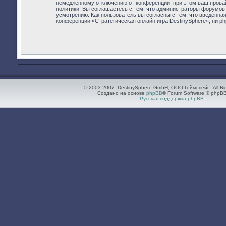
немедленному отключению от конференции, при этом ваш провай
политики. Вы соглашаетесь с тем, что администраторы форумов 
усмотрению. Как пользователь вы согласны с тем, что введённа
конференции «Стратегическая онлайн игра DestinySphere», ни ph
© 2003-2007. DestinySphere GmbH, ООО Геймспейс. All Ri
Создано на основе
phpBB
® Forum Software © phpBB
Русская поддержка phpBB