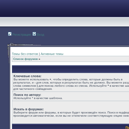
Регистрация
Вход
Темы без ответов
|
Активные темы
Список форумов
»
Ключевые слова:
Вы можете использовать
+
, чтобы определить слова, которые должны быть в
результатах, и
-
для слов, которых в результатах быть не должно. Вы можете раз
слова символом
|
для поиска любого слова из списка. Используйте
*
в качестве ш
для частичного совпадения.
Поиск по автору:
Используйте * в качестве шаблона.
Искать в форумах:
Выберите форум или форумы, в которых будет произведён поиск. Поиск в подфо
производится автоматически, если вы не отключили соответствующую опцию ниж
П