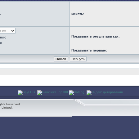
Искать:
т
Показывать результаты как:
анию
ю
Показывать первые:
ghts Reserved.
 Limited.