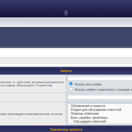
Запрос
ультатах, и
-
для слов, которых в результатах
Искать все слова
 из списка. Используйте
*
в качестве
Искать любое слово/поиск с языком 
умах производится автоматически, если вы
Параметры запроса