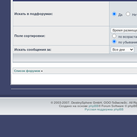
Искать в подфорумах:
Да
Не
Поле сортировки:
по возраст
по убывани
Искать сообщения за:
Список форумов
»
© 2003-2007. DestinySphere GmbH, ООО Геймспейс. All Ri
Создано на основе
phpBB
® Forum Software © phpBB
Русская поддержка phpBB