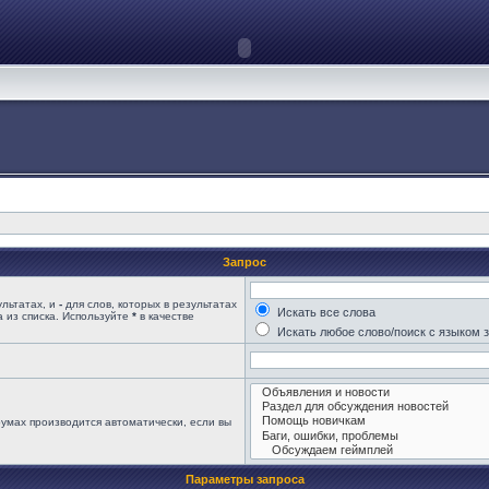
Запрос
ультатах, и
-
для слов, которых в результатах
Искать все слова
 из списка. Используйте
*
в качестве
Искать любое слово/поиск с языком 
умах производится автоматически, если вы
Параметры запроса