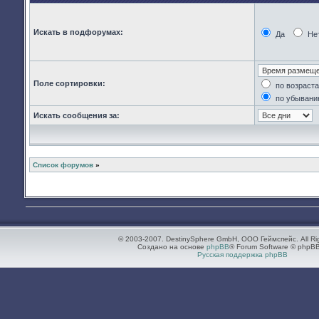
Искать в подфорумах:
Да
Не
Поле сортировки:
по возраст
по убывани
Искать сообщения за:
Список форумов
»
© 2003-2007. DestinySphere GmbH, ООО Геймспейс. All Ri
Создано на основе
phpBB
® Forum Software © phpBB
Русская поддержка phpBB