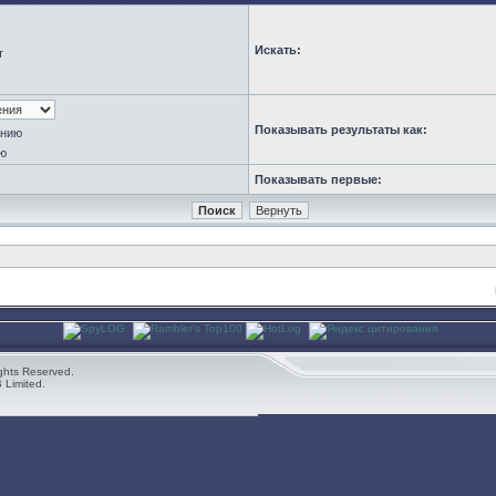
Искать:
т
Показывать результаты как:
анию
ю
Показывать первые:
ghts Reserved.
 Limited.