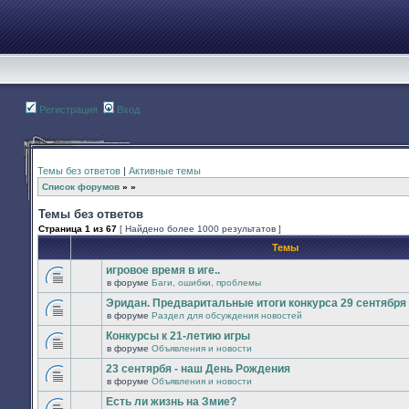
Регистрация
Вход
Темы без ответов
|
Активные темы
Список форумов
»
»
Темы без ответов
Страница
1
из
67
[ Найдено более 1000 результатов ]
Темы
игровое время в иге..
в форуме
Баги, ошибки, проблемы
В
этой
Эридан. Предваритальные итоги конкурса 29 сентября -
теме
в форуме
Раздел для обсуждения новостей
нет
В
новых
этой
Конкурсы к 21-летию игры
непрочитанных
теме
сообщений.
в форуме
Объявления и новости
нет
В
новых
этой
23 сентярбя - наш День Рождения
непрочитанных
теме
сообщений.
в форуме
Объявления и новости
нет
В
новых
этой
Есть ли жизнь на Змие?
непрочитанных
теме