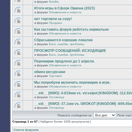
сообщений.
в форуме
Флейм
нет
В
новых
этой
Итоги игры в Сфере Ориона (2023)
непрочитанных
теме
сообщений.
в форуме
Объявления и новости
нет
В
новых
этой
нет торговли за серу!
непрочитанных
теме
сообщений.
в форуме
Продажа
нет
В
новых
этой
Как заставить форум работать нормально
непрочитанных
теме
сообщений.
в форуме
Объявления и новости
нет
В
новых
этой
Сбрасываются хорошие локалки
непрочитанных
теме
сообщений.
в форуме
Баги, ошибки, проблемы
нет
В
новых
этой
ПРОСМОТР СООБЩЕНИЙ: ИСХОДЯЩИЕ
непрочитанных
теме
сообщений.
в форуме
Баги, ошибки, проблемы
нет
В
новых
этой
Перемирие продлено до 1 апреля.
непрочитанных
теме
сообщений.
в форуме
Объявления и новости
нет
В
новых
этой
обмен ресурсами
непрочитанных
теме
сообщений.
в форуме
Торговля
нет
В
новых
этой
Мы попробуем включить перемирие в игре.
непрочитанных
теме
сообщений.
в форуме
Объявления и новости
нет
В
новых
этой
__sid__ [NWO] -0.818ккк vs. vicvalpol [KINGDOM] -112.92
непрочитанных
теме
сообщений.
в форуме
Логовница
нет
В
новых
этой
__sid__ [NWO] -37.1ккк vs. GROKOT [KINGDOM] -809.45к
непрочитанных
теме
сообщений.
в форуме
Логовница
нет
В
новых
этой
непрочитанных
Показать сообщения за:
Поле сорт
теме
сообщений.
нет
Страница
1
из
67
[ Найдено более 1000 результатов ]
новых
непрочитанных
сообщений.
Список форумов