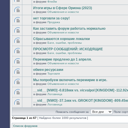
сообщений.
в форуме
Флейм
нет
В
новых
этой
Итоги игры в Сфере Ориона (2023)
непрочитанных
теме
сообщений.
в форуме
Объявления и новости
нет
В
новых
этой
нет торговли за серу!
непрочитанных
теме
сообщений.
в форуме
Продажа
нет
В
новых
этой
Как заставить форум работать нормально
непрочитанных
теме
сообщений.
в форуме
Объявления и новости
нет
В
новых
этой
Сбрасываются хорошие локалки
непрочитанных
теме
сообщений.
в форуме
Баги, ошибки, проблемы
нет
В
новых
этой
ПРОСМОТР СООБЩЕНИЙ: ИСХОДЯЩИЕ
непрочитанных
теме
сообщений.
в форуме
Баги, ошибки, проблемы
нет
В
новых
этой
Перемирие продлено до 1 апреля.
непрочитанных
теме
сообщений.
в форуме
Объявления и новости
нет
В
новых
этой
обмен ресурсами
непрочитанных
теме
сообщений.
в форуме
Торговля
нет
В
новых
этой
Мы попробуем включить перемирие в игре.
непрочитанных
теме
сообщений.
в форуме
Объявления и новости
нет
В
новых
этой
__sid__ [NWO] -0.818ккк vs. vicvalpol [KINGDOM] -112.92
непрочитанных
теме
сообщений.
в форуме
Логовница
нет
В
новых
этой
__sid__ [NWO] -37.1ккк vs. GROKOT [KINGDOM] -809.45к
непрочитанных
теме
сообщений.
в форуме
Логовница
нет
В
новых
этой
непрочитанных
Показать сообщения за:
Поле сорт
теме
сообщений.
нет
Страница
1
из
67
[ Найдено более 1000 результатов ]
новых
непрочитанных
сообщений.
Список форумов