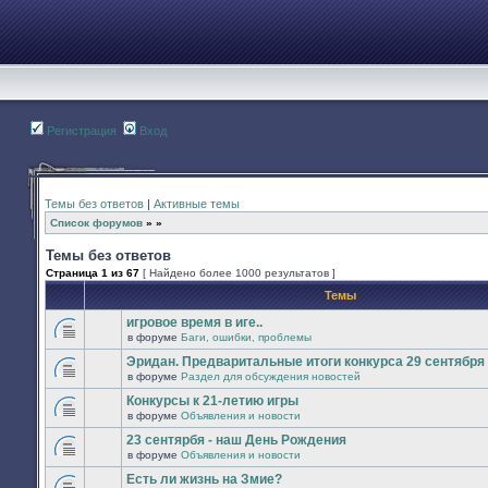
Регистрация
Вход
Темы без ответов
|
Активные темы
Список форумов
»
»
Темы без ответов
Страница
1
из
67
[ Найдено более 1000 результатов ]
Темы
игровое время в иге..
в форуме
Баги, ошибки, проблемы
В
этой
Эридан. Предваритальные итоги конкурса 29 сентября -
теме
в форуме
Раздел для обсуждения новостей
нет
В
новых
этой
Конкурсы к 21-летию игры
непрочитанных
теме
сообщений.
в форуме
Объявления и новости
нет
В
новых
этой
23 сентярбя - наш День Рождения
непрочитанных
теме
сообщений.
в форуме
Объявления и новости
нет
В
новых
этой
Есть ли жизнь на Змие?
непрочитанных
теме