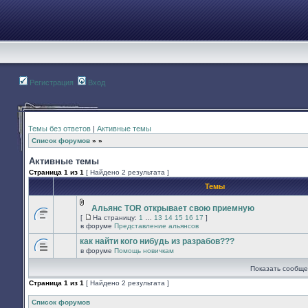
Регистрация
Вход
Темы без ответов
|
Активные темы
Список форумов
»
»
Активные темы
Страница
1
из
1
[ Найдено 2 результата ]
Темы
Альянс TOR открывает свою приемную
Вложения
[
На страницу:
1
…
13
14
15
16
17
]
В
На
в форуме
Представление альянсов
этой
страницу
теме
как найти кого нибудь из разрабов???
нет
в форуме
Помощь новичкам
новых
В
непрочитанных
этой
Показать сообще
сообщений.
теме
нет
Страница
1
из
1
[ Найдено 2 результата ]
новых
непрочитанных
сообщений.
Список форумов