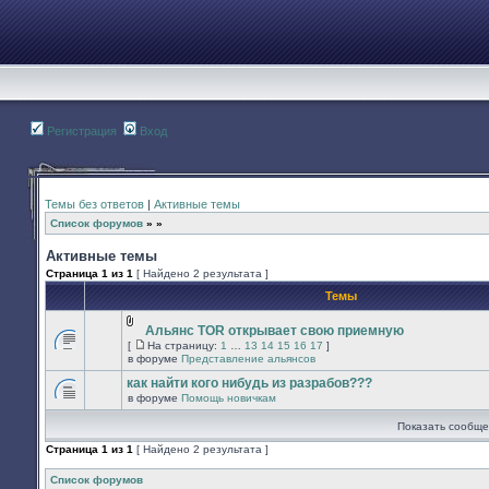
Регистрация
Вход
Темы без ответов
|
Активные темы
Список форумов
»
»
Активные темы
Страница
1
из
1
[ Найдено 2 результата ]
Темы
Альянс TOR открывает свою приемную
Вложения
[
На страницу:
1
…
13
14
15
16
17
]
В
На
в форуме
Представление альянсов
этой
страницу
теме
как найти кого нибудь из разрабов???
нет
в форуме
Помощь новичкам
новых
В
непрочитанных
этой
Показать сообще
сообщений.
теме
нет
Страница
1
из
1
[ Найдено 2 результата ]
новых
непрочитанных
сообщений.
Список форумов