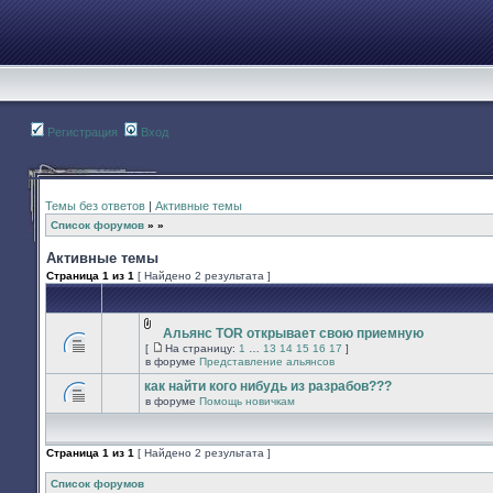
Регистрация
Вход
Темы без ответов
|
Активные темы
Список форумов
»
»
Активные темы
Страница
1
из
1
[ Найдено 2 результата ]
Альянс TOR открывает свою приемную
Вложения
[
На страницу:
1
…
13
14
15
16
17
]
В
На
в форуме
Представление альянсов
этой
страницу
теме
как найти кого нибудь из разрабов???
нет
в форуме
Помощь новичкам
новых
В
непрочитанных
этой
сообщений.
теме
нет
Страница
1
из
1
[ Найдено 2 результата ]
новых
непрочитанных
сообщений.
Список форумов