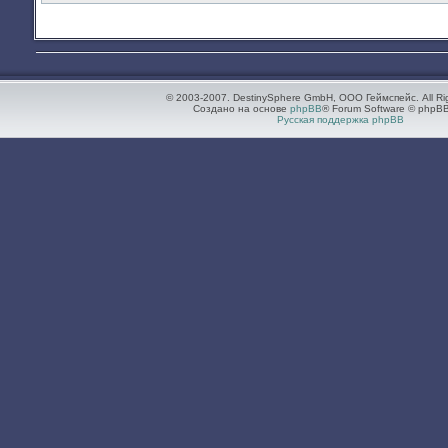
© 2003-2007. DestinySphere GmbH, ООО Геймспейс. All Ri
Создано на основе
phpBB
® Forum Software © phpBB
Русская поддержка phpBB