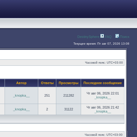
DestinySphere
FAQ
Поиск
Текущее время: Пт авг 07, 2026 13:08
Часовой пояс:
UTC+03:00
Автор
Ответы
Просмотры
Последнее сообщение
Чт авг 06, 2026 22:01
_knopka__
251
211282
_knopka__
Чт авг 06, 2026 21:42
_knopka__
2
31122
_knopka__
Часовой пояс:
UTC+03:00