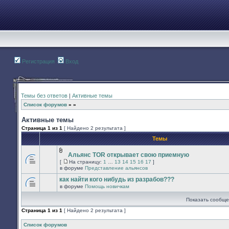
Регистрация
Вход
Темы без ответов
|
Активные темы
Список форумов
»
»
Активные темы
Страница
1
из
1
[ Найдено 2 результата ]
Темы
Альянс TOR открывает свою приемную
Вложения
[
На страницу:
1
…
13
14
15
16
17
]
В
На
в форуме
Представление альянсов
этой
страницу
теме
как найти кого нибудь из разрабов???
нет
в форуме
Помощь новичкам
новых
В
непрочитанных
этой
Показать сообще
сообщений.
теме
нет
Страница
1
из
1
[ Найдено 2 результата ]
новых
непрочитанных
сообщений.
Список форумов