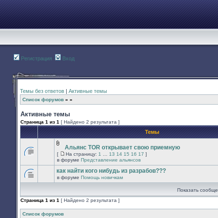
Регистрация
Вход
Темы без ответов
|
Активные темы
Список форумов
»
»
Активные темы
Страница
1
из
1
[ Найдено 2 результата ]
Темы
Альянс TOR открывает свою приемную
Вложения
[
На страницу:
1
…
13
14
15
16
17
]
В
На
в форуме
Представление альянсов
этой
страницу
теме
как найти кого нибудь из разрабов???
нет
в форуме
Помощь новичкам
новых
В
непрочитанных
этой
Показать сообще
сообщений.
теме
нет
Страница
1
из
1
[ Найдено 2 результата ]
новых
непрочитанных
сообщений.
Список форумов